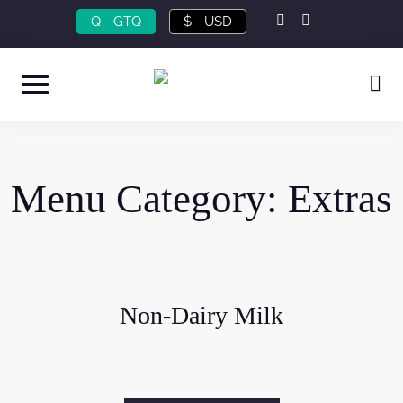
Skip
instagram
facebook-
Q - GTQ
$ - USD
f
to
content
Menu Category:
Extras
Non-Dairy Milk