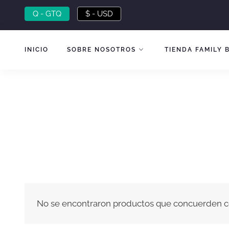
Skip
Q - GTQ
$ - USD
to
content
INICIO
SOBRE NOSOTROS
TIENDA FAMILY 
No se encontraron productos que concuerden co