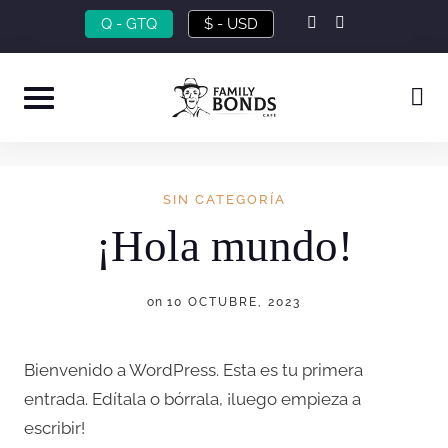
Skip
instagram
facebook-
Q - GTQ
$ - USD
f
to
content
SIN CATEGORÍA
¡Hola mundo!
on
10 OCTUBRE, 2023
Bienvenido a WordPress. Esta es tu primera
entrada. Edítala o bórrala, ¡luego empieza a
escribir!