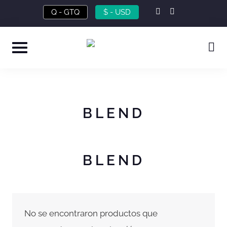
Skip
instagram
facebook-
Q - GTQ
$ - USD
f
to
content
BLEND
BLEND
No se encontraron productos que